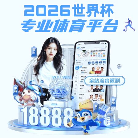
注册入口
用户协议
最近更新：2025年7月
一、协议说明
在您访问、注册或使用博鱼体育平台所提供的任何服务前，
请仔细阅读本《用户协议》。使用平台即视为同意全部条
款。
二、用户注册与信息
用户需确保所提交的注册资料真实、准确。若发现信息虚假
或存在风险，博鱼-博鱼体育官方网站-BOYUSPORTS平台有
权暂停或终止其账户。