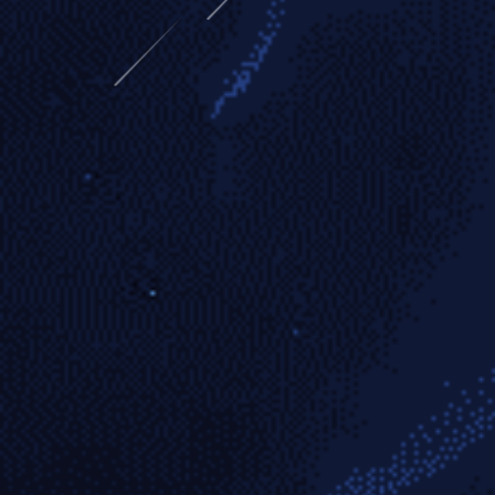
事。尤其是在当今竞争激烈的NBA环境中
此外，诺维茨基提到自己更希望能够从容
够保持一定距离，以便更好地享受篮球带
这种态度也反映出他对自己角色定位的清
是被繁重事务所束缚。
3、个人职业规划与目标
谈及未来的发展方向，诺维茨基强调自己
等多样化角色，以便发挥自己的经验与知
在采访中，他提到想要关注年轻球员的发
仅体现了他的责任感，也显示出他愿意为
因此，虽然暂时不考虑总经理职位，但诺