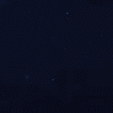
媒体人分析雷霆与火箭的
怀的时刻，克里夫兰...
在现代职业体育中，裁判的判断
2026-06-20
昔日双枪重聚波特兰麦科
的焦点。最近，Wh...
在波特兰的一场比赛中，昔日的
2026-05-17