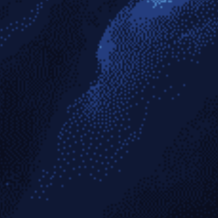
ooses, his impact on the Dallas Mavericks and the NBA a
我们共同见证他的下一步发展！