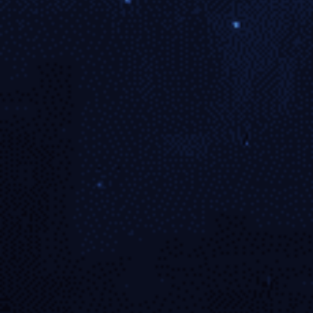
亨森回忆2016年总决赛G7骑士逆袭勇士震
2016年NBA总决赛G7是篮球历史上一个令人难以忘
2026-06-07
Whoscored最新评分阵容揭晓K77与杜埃领
在足球界，球员的表现和评分常常成为粉丝和媒体讨论
2026-06-24