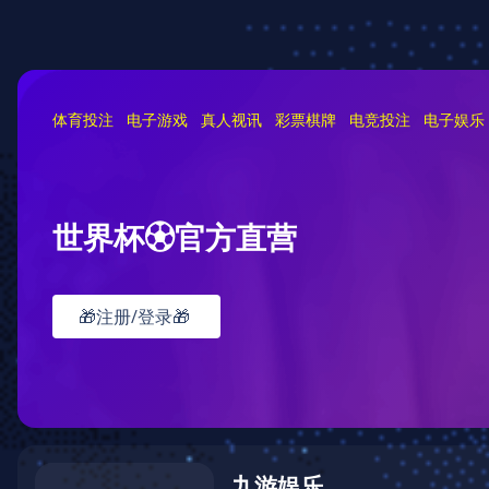
博鱼体育
AP
欢迎访问
博鱼体育
，提供全面覆盖足
千场比赛，