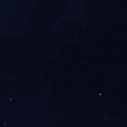
痛不已季后赛改
最受瞩目的对决之一。随着季后赛的临...