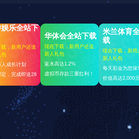
茨基的回应不仅澄清了外界的猜测，也表明了他对未来职业规划
斯小牛队未来发展的影响四个方面，对此事件进行详细分析。
就
前锋之一，他在达拉斯小牛队度过了整个职业生涯。他以出色的
就使他不仅成为小牛队历史上的象征，更是在全联盟享有极高声誉
敬业精神赢得了球迷和同行们的尊重。他在场外积极参与社区活
圈内，但诺维茨基一直保持低调，选择专注于家庭生活和个人兴
让人们对他的未来充满好奇。
茨基表示目前并无意愿。他认为，总经理这个角色责任重大，需