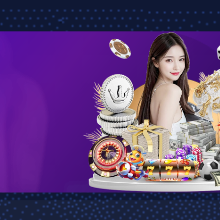
App下载
公司介绍
体育头条
P与网页版入口｜畅享全球体育
球、篮球、电竞等项目的赛事资讯与数据内容， 支
聚焦热门体育内容， 助您轻松获取赛事动态，掌
手机App
网页版