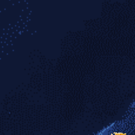
入大量时间与精力，而当前阶段，他希望能
享受篮球文化的方法来参与这项运动，而不
于管理岗位。他表示有兴趣探索教练、顾问
将这些经验传递给新一代球员。这种关心不
篮球事业添砖加瓦。这种灵活性正是现代运