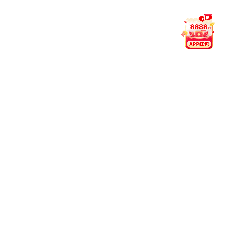
篮网客场挑战尼克斯戴隆夏普出战存疑五
在即将到来的NBA比赛中，布鲁克林篮网将客场挑战纽约尼
克斯。这场...
2026-05-24