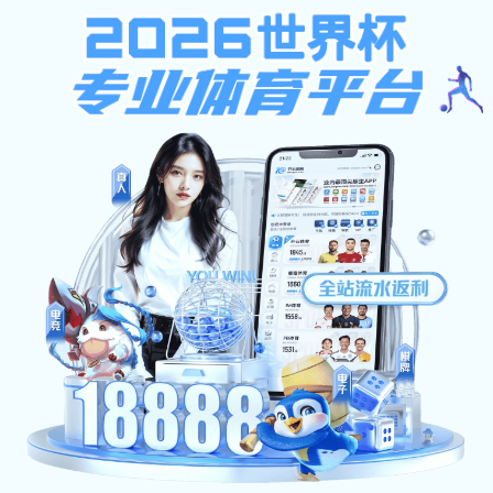
注册入口
博鱼体育
APP与网页版入口｜
畅享全球体育赛事与数据服务
欢迎访问
博鱼体育
，提供全面覆盖足球、篮
球、电竞等项目的赛事资讯与数据内容， 支持
APP下载
与
网页使用
，每日同步更新千场比
赛，聚焦热门体育内容， 助您轻松获取赛事动
态，掌握比赛节奏。
手机App
网页版